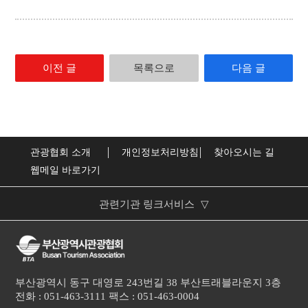
이전 글
목록으로
다음 글
관광협회 소개
개인정보처리방침
찾아오시는 길
웹메일 바로가기
관련기관 링크서비스
▽
부산광역시
한국관광협회중앙회
문화체육관광부
부산광역시 동구 대영로 243번길 38 부산트래블라운지 3층
전화 : 051-463-3111 팩스 : 051-463-0004
한국관광공사