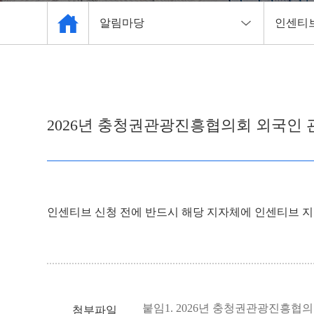
알림마당
인센티
관광협회 소개
공지사
관광 사업체 현황
인센티
2026년 충청권관광진흥협의회 외국인 
자료실
채용공
주요사업
알림마당
인센티브 신청 전에 반드시 해당 지자체에 인센티브 지
관광안내소
붙임1. 2026년 충청권관광진흥협의
첨부파일