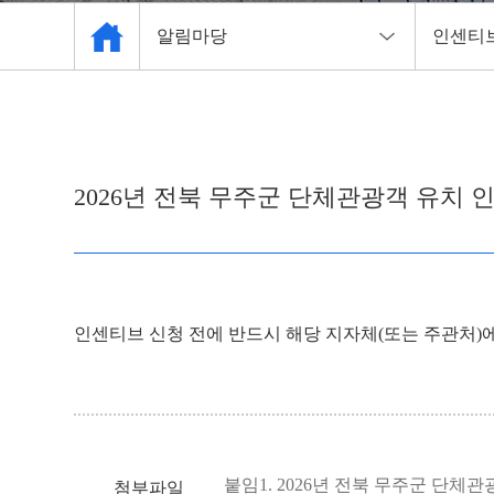
알림마당
인센티
관광협회 소개
공지사
관광 사업체 현황
인센티
2026년 전북 무주군 단체관광객 유치 
자료실
채용공
주요사업
알림마당
인센티브 신청 전에 반드시 해당 지자체(또는 주관처)
관광안내소
붙임1. 2026년 전북 무주군 단체
첨부파일