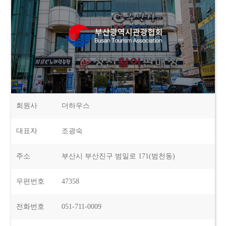
회원사
더하우스
대표자
조광숙
주소
부산시 부산진구 범일로 171(범천동)
우편번호
47358
전화번호
051-711-0009