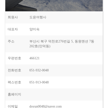
회원사
도윤여행사
대표자
양미숙
주소
부산시 북구 덕천로276번길 5, 동원맨션 7동
202호(만덕동)
우편번호
466121
전화번호
051-932-0048
팩스번호
051-913-0048
홈페이지
이메일
doyun0048@naver.com