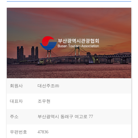
회원사
대선주조㈜
대표자
조우현
주소
부산광역시 동래구 여고로 77
우편번호
47836