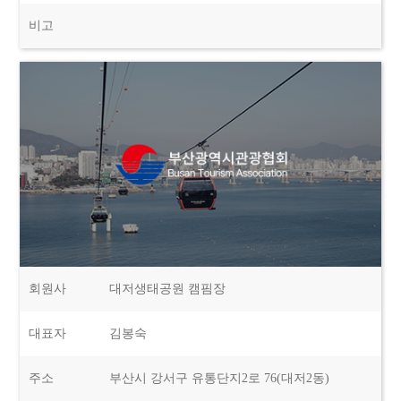
비고
회원사
대저생태공원 캠핌장
대표자
김봉숙
주소
부산시 강서구 유통단지2로 76(대저2동)