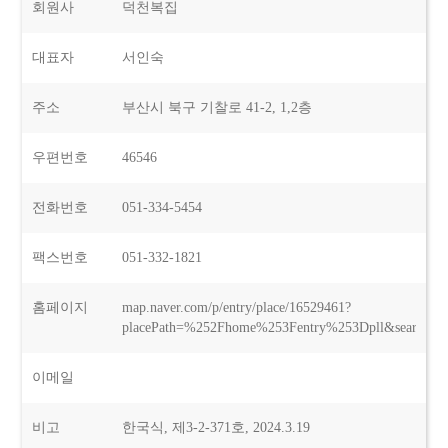
회원사
덕천복집
대표자
서인숙
주소
부산시 북구 기찰로 41-2, 1,2층
우편번호
46546
전화번호
051-334-5454
팩스번호
051-332-1821
홈페이지
map.naver.com/p/entry/place/16529461?
placePath=%252Fhome%253Fentry%253Dpll&searchTyp
이메일
비고
한국식, 제3-2-371호, 2024.3.19