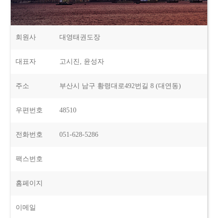
회원사
대영태권도장
대표자
고시진, 윤성자
주소
부산시 남구 황령대로492번길 8 (대연동)
우편번호
48510
전화번호
051-628-5286
팩스번호
홈페이지
이메일