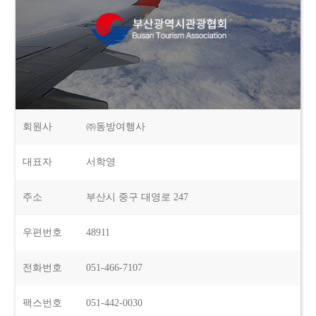
회원사
㈜동방여행사
대표자
서학영
주소
부산시 중구 대영로 247
우편번호
48911
전화번호
051-466-7107
팩스번호
051-442-0030