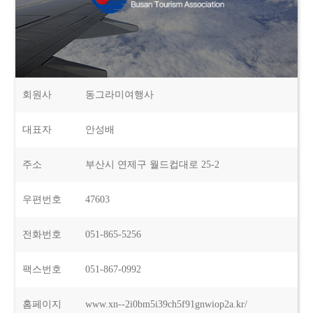
회원사
동그라미여행사
대표자
안성배
주소
부산시 연제구 월드컵대로 25-2
우편번호
47603
전화번호
051-865-5256
팩스번호
051-867-0992
홈페이지
www.xn--2i0bm5i39ch5f91gnwiop2a.kr/