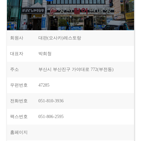
회원사
대판(오사카)레스토랑
대표자
박희청
주소
부산시 부산진구 가야대로 772(부전동)
우편번호
47285
전화번호
051-810-3936
팩스번호
051-806-2595
홈페이지