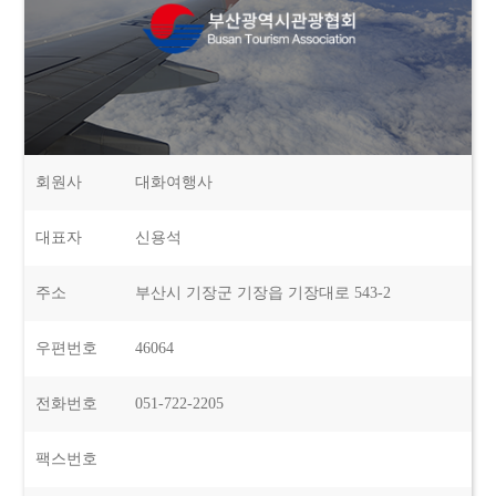
회원사
대화여행사
대표자
신용석
주소
부산시 기장군 기장읍 기장대로 543-2
우편번호
46064
전화번호
051-722-2205
팩스번호