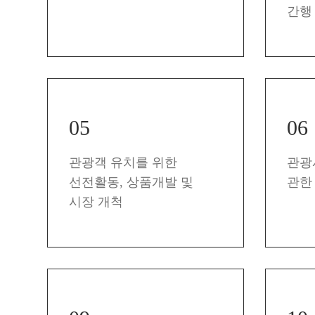
간행
05
06
관광객 유치를 위한
관광
선전활동, 상품개발 및
관한
시장 개척