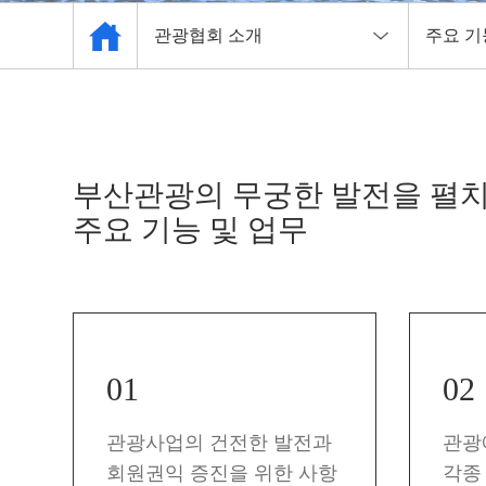
관광협회 소개
주요 기
관광협회 소개
인사말
관광 사업체 현황
설립목적
부산관광의 무궁한 발전을 펼
자료실
조직도
주요 기능 및 업무
주요사업
주요 기
알림마당
관련기
관광안내소
오시는 
01
02
관광사업의 건전한 발전과
관광
회원권익 증진을 위한 사항
각종