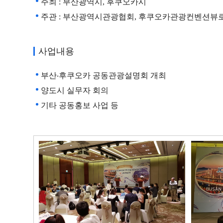
주최 : 부산광역시, 후쿠오카시
주관 : 부산광역시관광협회, 후쿠오카관광컨벤션뷰
부산‧후
웨이
관광 모
사업내용
국내개
부산‧후쿠오카 공동관광설명회 개최
양도시 실무자 회의
운영
여행 수
기타 공동홍보 사업 등
스마트 
업