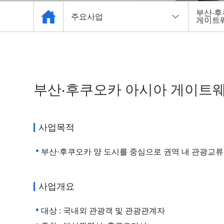
부산‧후
주요사업
게이트
관광협회 소개
관광공
관광 사업체 현황
관광의 
부산‧후쿠오카 아시아 게이트
자료실
관광진
주요사업
관광종
사업목적
알림마당
관광협
부산·후쿠오카 양 도시를 중심으로 권역 내 관광교류
관광안내소
부산 
사업개요
부산국
대상 : 국내외 관광객 및 관광관계자
국제크