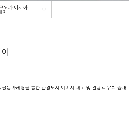
쿠오카 아시아
웨이
제회
날 기념행사
웨이
흥개발기금 융자
사원 자격증 발급
회 소식지
, 공동마케팅을 통한 관광도시 이미지 제고 및 관광객 유치 증대
관광안내소 운영사업
제관광전
루즈관광 활성화 사업