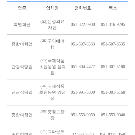
업종
업체명
전화번호
팩스
(의)은성의료
특별회원
051-322-0900
051-316-9295
재단
(주)구영애여
종합여행업
051-507-8533
051-507-8535
행
(주)국제식품
관광식당업
초원농원 삼락
051-304-4477
051-301-5168
점
(주)국제식품
관광식당업
초원농원 양정
051-991-3000
051-301-5168
점
(주)굿월드관
종합여행업
051-553-0059
051-553-0040
광
(주)그라운드
종합여행업
02-863-3540
070-8275-3540