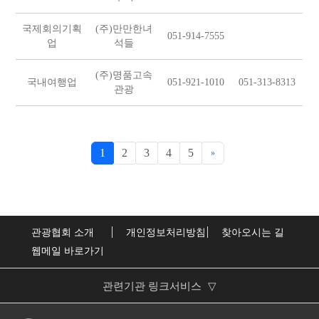
국제회의기획
(주)만만한녀
051-914-7555
업
석들
(주)명품고속
국내여행업
051-921-1010
051-313-8313
관광
1
2
3
4
5
»
관광협회 소개
개인정보처리방침
찾아오시는 길
웹메일 바로가기
관련기관 링크서비스
▽