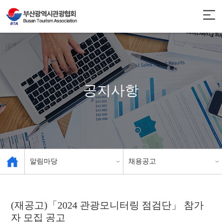
공지사항
알림마당
채용공고
관광협회 소개
공지사항
(재공고)「2024 관광모니터링 점검단」 참가
자 모집 공고
관광 사업체 현황
인센티브 안내